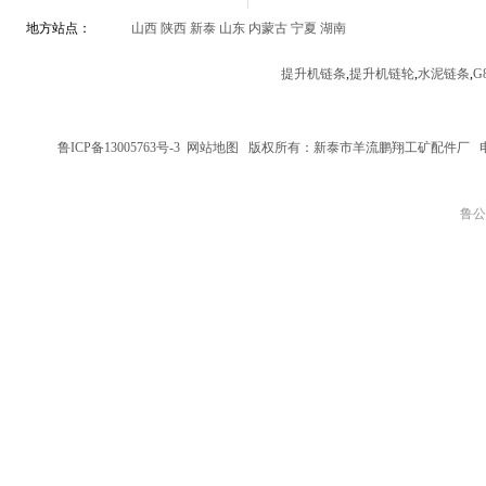
地方站点：
山西
陕西
新泰
山东
内蒙古
宁夏
湖南
提升机链条
,
提升机链轮
,
水泥链条
,
G
鲁ICP备13005763号-3
网站地图
版权所有：新泰市羊流鹏翔工矿配件厂
鲁公网