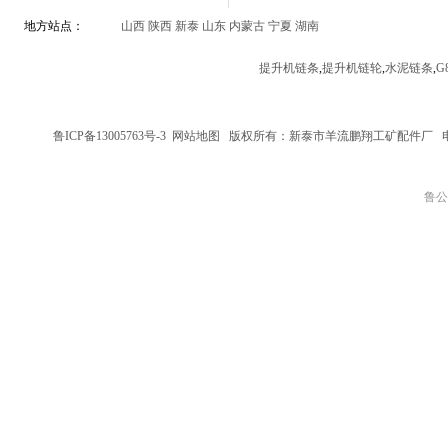
地方站点：
山西
陕西
新泰
山东
内蒙古
宁夏
湖南
提升机链条
,
提升机链轮
,
水泥链条
,
G
鲁ICP备13005763号-3
网站地图
版权所有：新泰市羊流鹏翔工矿配件厂
鲁公网