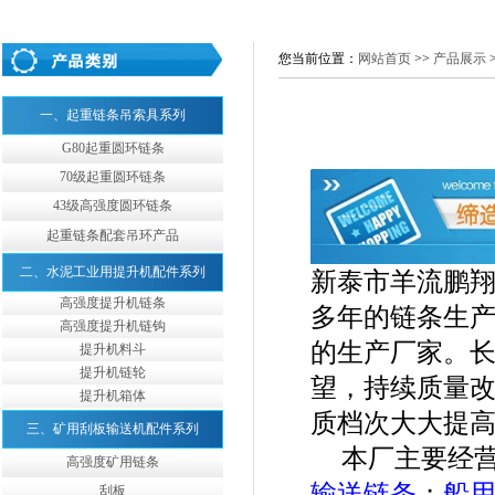
您当前位置：
网站首页
>>
产品展示
一、起重链条吊索具系列
G80起重圆环链条
70级起重圆环链条
43级高强度圆环链条
起重链条配套吊环产品
二、水泥工业用提升机配件系列
新泰市羊流鹏
高强度提升机链条
多年的链条生
高强度提升机链钩
的生产厂家。
提升机料斗
提升机链轮
望，持续质量
提升机箱体
质档次大大提
三、矿用刮板输送机配件系列
本厂主要经
高强度矿用链条
输送链条
；
船
刮板