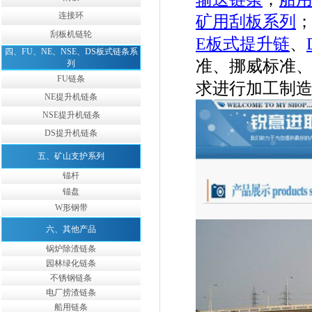
连接环
矿用刮板系列
刮板机链轮
E
板式提升链
、
四、FU、NE、NSE、DS板式链条系
准、挪威标准
列
FU链条
求进行加工制
NE提升机链条
NSE提升机链条
DS提升机链条
五、矿山支护系列
锚杆
锚盘
W形钢带
六、其他产品
锅炉除渣链条
园林绿化链条
不锈钢链条
电厂捞渣链条
船用链条