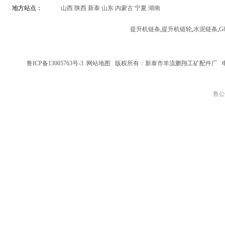
地方站点：
山西
陕西
新泰
山东
内蒙古
宁夏
湖南
提升机链条
,
提升机链轮
,
水泥链条
,
G
鲁ICP备13005763号-3
网站地图
版权所有：新泰市羊流鹏翔工矿配件厂
鲁公网