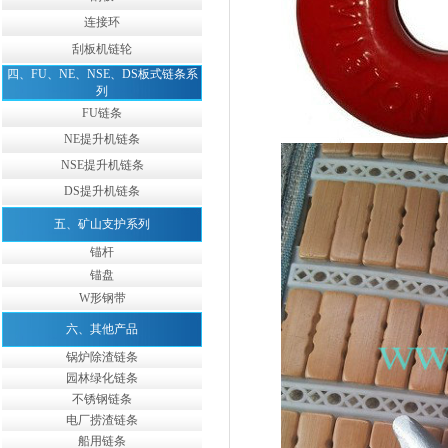
连接环
刮板机链轮
四、FU、NE、NSE、DS板式链条系
列
FU链条
NE提升机链条
NSE提升机链条
DS提升机链条
五、矿山支护系列
锚杆
锚盘
W形钢带
六、其他产品
锅炉除渣链条
园林绿化链条
不锈钢链条
电厂捞渣链条
船用链条