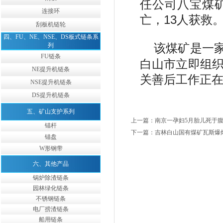
任公司八宝煤
连接环
亡，13人获救
刮板机链轮
四、FU、NE、NSE、DS板式链条系
该煤矿是一
列
FU链条
白山市立即组
NE提升机链条
关善后工作正
NSE提升机链条
DS提升机链条
五、矿山支护系列
上一篇：南京一孕妇5月胎儿死于腹
锚杆
下一篇：吉林白山国有煤矿瓦斯爆炸
锚盘
W形钢带
六、其他产品
锅炉除渣链条
园林绿化链条
不锈钢链条
电厂捞渣链条
船用链条