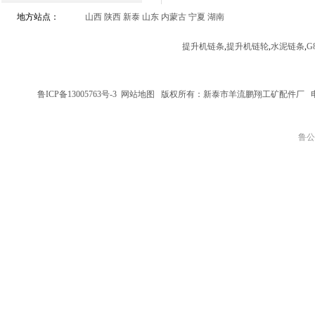
地方站点：
山西
陕西
新泰
山东
内蒙古
宁夏
湖南
提升机链条
,
提升机链轮
,
水泥链条
,
G
鲁ICP备13005763号-3
网站地图
版权所有：新泰市羊流鹏翔工矿配件厂
鲁公网