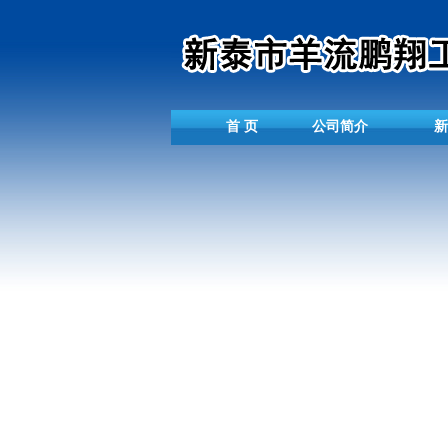
首 页
公司简介
新