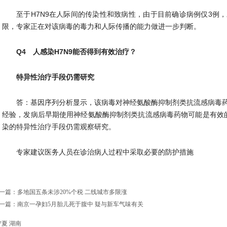
至于H7N9在人际间的传染性和致病性，由于目前确诊病例仅3例
限，专家正在对该病毒的毒力和人际传播的能力做进一步判断。
Q4 人感染H7N9能否得到有效治疗？
特异性治疗手段仍需研究
答：基因序列分析显示，该病毒对神经氨酸酶抑制剂类抗流感病毒
经验，发病后早期使用神经氨酸酶抑制剂类抗流感病毒药物可能是有效的
染的特异性治疗手段仍需观察研究。
专家建议医务人员在诊治病人过程中采取必要的防护措施
一篇：多地国五条未涉20%个税 二线城市多限涨
一篇：南京一孕妇5月胎儿死于腹中 疑与新车气味有关
宁夏
湖南