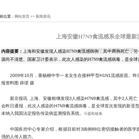
前位置：
网站首页
>>
新闻资讯
上海安徽H7N9禽流感系全球最新
2013-04-01 15:31:22 浏览：
2432
次
内容提要：
上海和安徽发现人感染H7N9禽流感病例，其中两例死亡，
源尚不清楚。国家卫计委表示，此次人感染的H7N9禽流感病毒，是全
2009年10月，垂杨柳中学一名女生在接种甲型H1N1流感疫苗。
报资料图 薛珺 摄
新京报讯 上海、安徽相继发现3人感染H7N9禽流感，其中2人死
会昨日通报，此次人感染的H7N9禽流感病毒，是全球首次发现的新亚
未纳入我国法定报告传染病监测报告系统。
斗提机链条
中国疾控中心专家介绍，根据目前对3病例88位密切接触者的医学
强的人传人能力。