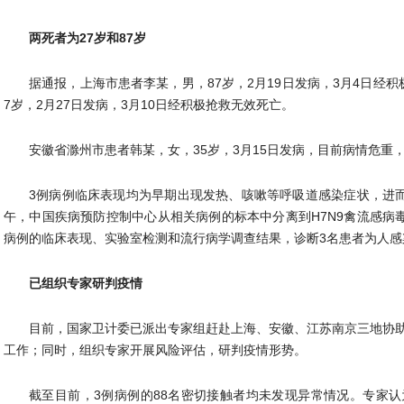
两死者为27岁和87岁
据通报，上海市患者李某，男，87岁，2月19日发病，3月4日经
7岁，2月27日发病，3月10日经积极抢救无效死亡。
安徽省滁州市患者韩某，女，35岁，3月15日发病，目前病情危重
3例病例临床表现均为早期出现发热、咳嗽等呼吸道感染症状，进而
午，中国疾病预防控制中心从相关病例的标本中分离到H7N9禽流感病
病例的临床表现、实验室检测和流行病学调查结果，诊断3名患者为人感染
已组织专家研判疫情
目前，国家卫计委已派出专家组赶赴上海、安徽、江苏南京三地协
工作；同时，组织专家开展风险评估，研判疫情形势。
截至目前，3例病例的88名密切接触者均未发现异常情况。专家