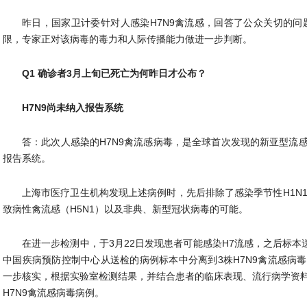
昨日，国家卫计委针对人感染H7N9禽流感，回答了公众关切的问
限，专家正对该病毒的毒力和人际传播能力做进一步判断。
Q1 确诊者3月上旬已死亡为何昨日才公布？
H7N9尚未纳入报告系统
答：此次人感染的H7N9禽流感病毒，是全球首次发现的新亚型流
报告系统。
上海市医疗卫生机构发现上述病例时，先后排除了感染季节性H1N1和
致病性禽流感（H5N1）以及非典、新型冠状病毒的可能。
在进一步检测中，于3月22日发现患者可能感染H7流感，之后标本
中国疾病预防控制中心从送检的病例标本中分离到3株H7N9禽流感病
一步核实，根据实验室检测结果，并结合患者的临床表现、流行病学资
H7N9禽流感病毒病例。