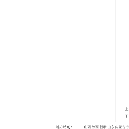
上
下
地方站点：
山西
陕西
新泰
山东
内蒙古