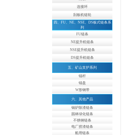
连接环
刮板机链轮
四、FU、NE、NSE、DS板式链条系
列
FU链条
NE提升机链条
NSE提升机链条
DS提升机链条
五、矿山支护系列
锚杆
锚盘
W形钢带
六、其他产品
锅炉除渣链条
园林绿化链条
不锈钢链条
电厂捞渣链条
船用链条