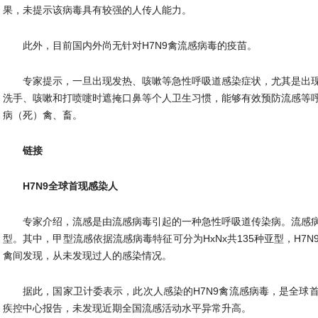
果，未提示该病毒具有较强的人传人能力。
此外，目前国内外尚无针对H7N9禽流感病毒的疫苗。
专家提示，一旦出现发热、咳嗽等急性呼吸道感染症状，尤其是出
洗手、咳嗽和打喷嚏时遮掩口鼻等个人卫生习惯，能够有效预防流感等
病（死）禽、畜。
链接
H7N9全球首现感染人
专家介绍，流感是由流感病毒引起的一种急性呼吸道传染病。流感病
型。其中，甲型流感依据流感病毒特征可分为HxNx共135种亚型，H7
禽间发现，从未发现过人的感染情况。
据此，国家卫计委表示，此次人感染的H7N9禽流感病毒，是全球
疾控中心报告，未发现近期全国流感活动水平异常升高。