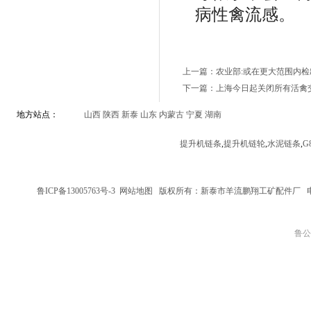
病性禽流感。
上一篇：农业部:或在更大范围内检
下一篇：上海今日起关闭所有活禽
地方站点：
山西
陕西
新泰
山东
内蒙古
宁夏
湖南
提升机链条
,
提升机链轮
,
水泥链条
,
G
鲁ICP备13005763号-3
网站地图
版权所有：新泰市羊流鹏翔工矿配件厂
鲁公网