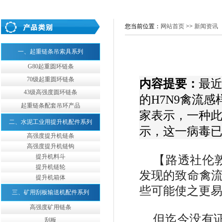
您当前位置：
网站首页
>>
新闻资讯
一、起重链条吊索具系列
G80起重圆环链条
70级起重圆环链条
内容提要：
最
43级高强度圆环链条
的H7N9禽流
起重链条配套吊环产品
家表示，一种
二、水泥工业用提升机配件系列
示，这一病毒
高强度提升机链条
高强度提升机链钩
提升机料斗
【路透社伦
提升机链轮
发现的致命禽
提升机箱体
些可能使之更
三、矿用刮板输送机配件系列
高强度矿用链条
但迄今没有
刮板