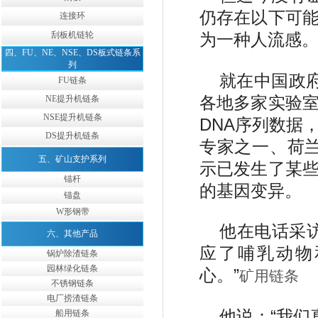
仍存在以下可
连接环
刮板机链轮
为一种人流感
四、FU、NE、NSE、DS板式链条系
列
就在中国政
FU链条
各地多家实验
NE提升机链条
NSE提升机链条
DNA序列数据
DS提升机链条
专家之一、荷
五、矿山支护系列
示已发生了某
锚杆
的基因变异。
锚盘
W形钢带
他在电话采
六、其他产品
应了哺乳动物
锅炉除渣链条
园林绿化链条
心。”
矿用链条
不锈钢链条
电厂捞渣链条
他说：“我们
船用链条