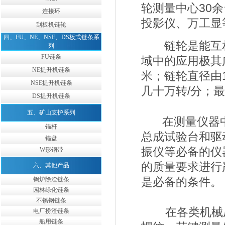
轮测量中心30
连接环
投影仪、万工显
刮板机链轮
四、FU、NE、NSE、DS板式链条系
链轮是能互
列
FU链条
域中的应用极其广
NE提升机链条
米；链轮直径由
NSE提升机链条
几十万转/分；最
DS提升机链条
五、矿山支护系列
在测量仪器中，
锚杆
总成试验台和驱
锚盘
振仪等必备的仪
W形钢带
的质量要求进行
六、其他产品
是必备的条件。
锅炉除渣链条
园林绿化链条
不锈钢链条
在各类机械厂
电厂捞渣链条
船用链条