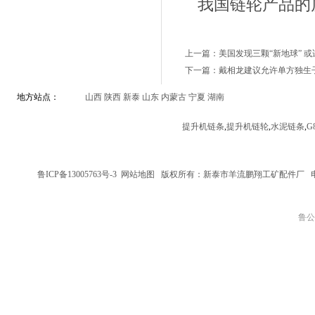
我国链轮产品的
上一篇：美国发现三颗“新地球” 
下一篇：戴相龙建议允许单方独生
地方站点：
山西
陕西
新泰
山东
内蒙古
宁夏
湖南
提升机链条
,
提升机链轮
,
水泥链条
,
G
鲁ICP备13005763号-3
网站地图
版权所有：新泰市羊流鹏翔工矿配件厂
鲁公网